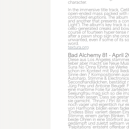
character.
In the immersive title track, Cet
open-ended mass packed with str
controlled eruptions. The album 
and another that presents a con
Light"). The album's key track is
cello-generated creaks and bowe
course of fourteen hyper-tense 
after a pawn shop sign she once
unwanted, even if some of its so
word.
textura.org
Bad Alchemy 81 - April 
Diese aus Los Angeles stammend
lieber aber macht sie Neue Mus
Suna No Onna führte sie Werke in
schon im Kontext mit Ryoji Iked
Sinne den 7 Kompositionen aussetz
Autoharp, Stimme & Electronics.
Secondhandlädchen, bestätigt m
Jürg Frey und Antoine Beuger. F
eine maritime Folie für zartest
Seejungfrau mag sich so die im
trocknen lassen. Dass sie gest
sie garnicht. 'Thrum / Pin' ist 
noch vager und eigentlich nur e
von Harmonik bilden einen faden
'Endless Bliss' variiert diesen 
Stimme, einem zarten Blinken. '
beide Ohren in eine Störfront 
gedämpft und zuletzt seltsam ve
'Palpitations' entsteht offenb