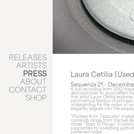
RELEASES
ARTISTS
PRESS
Laura Cetilia {
Used
ABOUT
Sequenza 21 - Decembe
CONTACT
A live recording from 2013 made
demonstrates to good effect th
SHOP
that artist Laura Cetilia explores
symmetrical fashion of process-
undergirding for the wisps of vo
elegantly segues into the exquisi
”Plucked from Obscurity“ makes e
contends range from the bell-like
closer ”Tears of Things,“ in which 
supplanted by sweeping guttural
sustained notes.