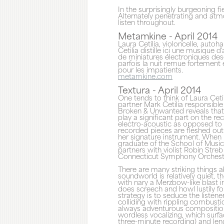
In the surprisingly burgeoning fiel
Alternately penetrating and at
listen throughout.
Metamkine - April 2014
Laura Cetilia, violoncelle, auto
Cetilia distille ici une musiqu
de miniatures électroniques de
parfois la nuit remue fortement 
pour les impatients.
metamkine.com
Textura - April 2014
One tends to think of Laura Cetil
partner Mark Cetilia responsible 
Broken & Unwanted reveals that s
play a significant part on the r
electro-acoustic as opposed to c
recorded pieces are fleshed out 
her signature instrument. When 
graduate of the School of Music 
partners with violist Robin Str
Connecticut Symphony Orches
There are many striking things ab
soundworld is relatively quiet, th
with nary a Merzbow-like blast i
does screech and howl lustily fo
strategy is to seduce the listene
colliding with rippling combusti
always adventurous compositiona
wordless vocalizing, which surface
three-minute recording) and lend